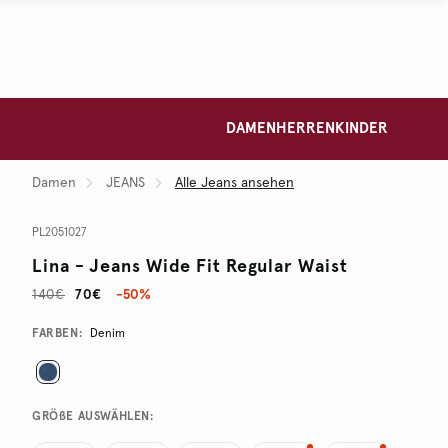
DAMEN
HERREN
KINDER
Damen
JEANS
Alle Jeans ansehen
PL2051027
Lina - Jeans Wide Fit Regular Waist
140€
70€
-50%
Promotions
Variations
FARBEN:
Denim
GRÖßE AUSWÄHLEN: