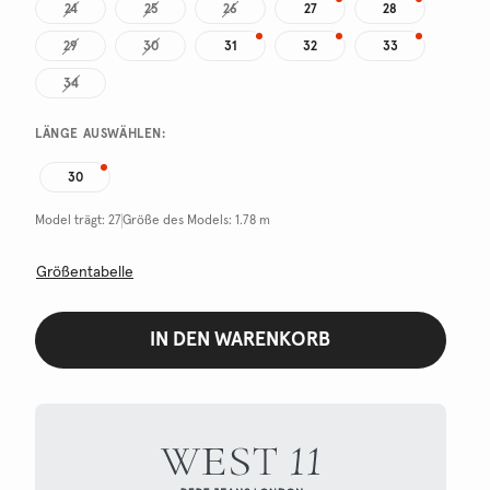
24
25
26
27
28
29
30
31
32
33
34
LÄNGE AUSWÄHLEN:
30
Model trägt:
27
Größe des Models:
1.78 m
Größentabelle
IN DEN WARENKORB