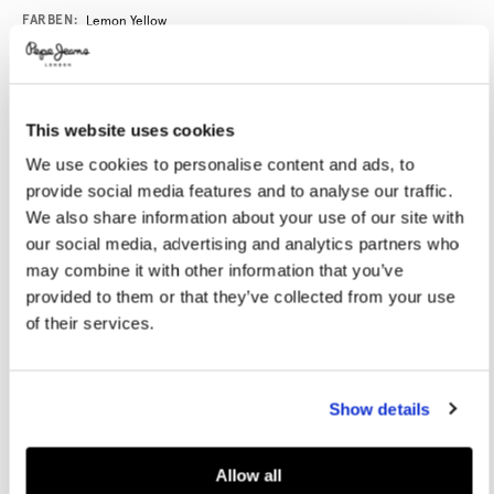
Promotions
Variations
FARBEN:
Lemon Yellow
GRÖßE AUSWÄHLEN:
This website uses cookies
We use cookies to personalise content and ads, to
36
37
38
39
40
provide social media features and to analyse our traffic.
41
We also share information about your use of our site with
our social media, advertising and analytics partners who
Größe des Models:
1.75 m
may combine it with other information that you’ve
provided to them or that they’ve collected from your use
Größentabelle
of their services.
IN DEN WARENKORB
Show details
Lieferung in 3-5
Kostenlose Abholung
Kostenlose lieferung ab 80€.
Werktagen
im Store
Kostenlose ruckgabe
Allow all