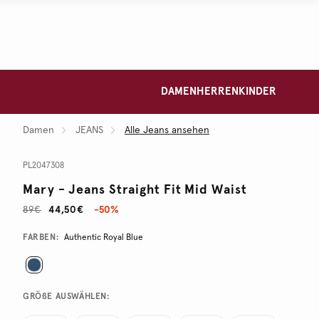
DAMEN
HERREN
KINDER
Damen
JEANS
Alle Jeans ansehen
PL2047308
Mary - Jeans Straight Fit Mid Waist
89€
44,50€
-50%
Promotions
Variations
FARBEN:
Authentic Royal Blue
GRÖßE AUSWÄHLEN: