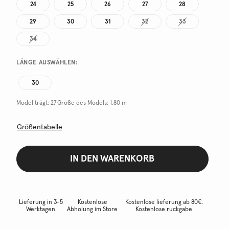
24
25
26
27
28
29
30
31
32
33
34
LÄNGE AUSWÄHLEN:
30
Model trägt:
27
Größe des Models:
1.80 m
Größentabelle
IN DEN WARENKORB
Lieferung in 3-5
Kostenlose
Kostenlose lieferung ab 80€.
Werktagen
Abholung im Store
Kostenlose ruckgabe