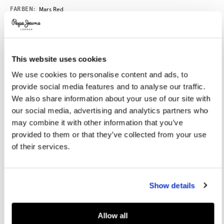
Promotions
Variations
FARBEN:
Mars Red
GRÖßE AUSWÄHLEN:
This website uses cookies
We use cookies to personalise content and ads, to
XS
S
M
L
XL
provide social media features and to analyse our traffic.
XXL
We also share information about your use of our site with
our social media, advertising and analytics partners who
Model trägt:
M
Größe des Models:
1.82 m
may combine it with other information that you’ve
provided to them or that they’ve collected from your use
Größentabelle
of their services.
IN DEN WARENKORB
Show details
Lieferung in 3-5
Kostenlose Abholung
Kostenlose lieferung ab 80€.
Werktagen
im Store
Kostenlose ruckgabe
Allow all