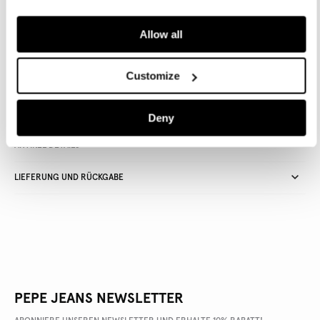
IN DEN WARENKORB
Allow all
Lieferung in 3-5
Kostenlose Abholung
Kostenlose lieferung ab 80€.
Customize
Werktagen
im Store
Kostenlose ruckgabe
Deny
ARTIKEL DETAILS
LIEFERUNG UND RÜCKGABE
PEPE JEANS NEWSLETTER