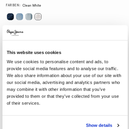
Promotions
Variations
FARBEN:
Clean White
GRÖßE AUSWÄHLEN:
24
25
26
27
28
This website uses cookies
29
30
31
32
33
We use cookies to personalise content and ads, to
34
provide social media features and to analyse our traffic.
We also share information about your use of our site with
LÄNGE AUSWÄHLEN:
our social media, advertising and analytics partners who
may combine it with other information that you’ve
30
32
provided to them or that they’ve collected from your use
Model trägt:
27
Größe des Models:
1.80 m
of their services.
Größentabelle
Show details