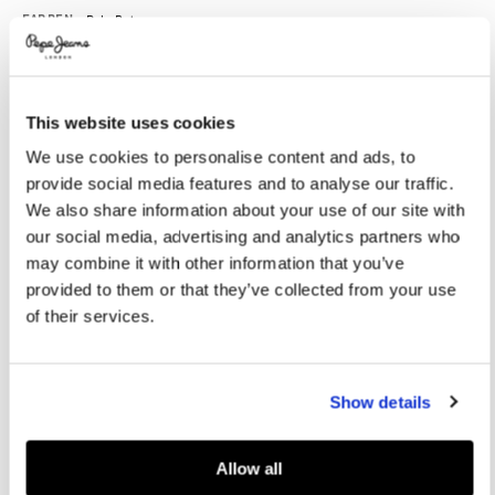
Promotions
Variations
FARBEN:
Pale Beige
This website uses cookies
GRÖßE AUSWÄHLEN:
We use cookies to personalise content and ads, to
36
37
38
39
40
provide social media features and to analyse our traffic.
41
We also share information about your use of our site with
our social media, advertising and analytics partners who
may combine it with other information that you’ve
Größentabelle
provided to them or that they’ve collected from your use
of their services.
IN DEN WARENKORB
Show details
Lieferung in 3-5
Kostenlose Abholung
Kostenlose lieferung ab 80€.
Werktagen
im Store
Kostenlose ruckgabe
Allow all