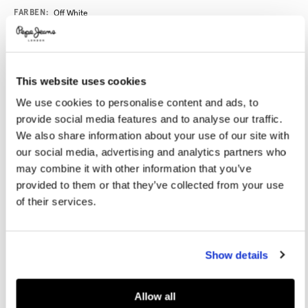
Promotions
Variations
FARBEN:
Off White
GRÖßE AUSWÄHLEN:
This website uses cookies
We use cookies to personalise content and ads, to
XS
S
M
L
XL
provide social media features and to analyse our traffic.
XXL
We also share information about your use of our site with
our social media, advertising and analytics partners who
Model trägt:
M
Größe des Models:
1.86 m
may combine it with other information that you’ve
provided to them or that they’ve collected from your use
Größentabelle
of their services.
IN DEN WARENKORB
Show details
Lieferung in 3-5
Kostenlose Abholung
Kostenlose lieferung ab 80€.
Werktagen
im Store
Kostenlose ruckgabe
Allow all