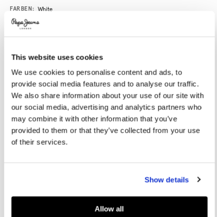
Promotions
Variations
FARBEN:
White
GRÖßE AUSWÄHLEN:
This website uses cookies
We use cookies to personalise content and ads, to
XXS
XS
S
M
L
provide social media features and to analyse our traffic.
XL
We also share information about your use of our site with
our social media, advertising and analytics partners who
Model trägt:
S
Größe des Models:
1.78 m
may combine it with other information that you’ve
provided to them or that they’ve collected from your use
Größentabelle
of their services.
IN DEN WARENKORB
Show details
Lieferung in 3-5
Kostenlose Abholung
Kostenlose lieferung ab 80€.
Werktagen
im Store
Kostenlose ruckgabe
Allow all