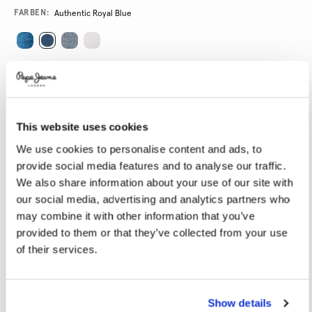
Promotions
Variations
FARBEN:
Authentic Royal Blue
GRÖßE AUSWÄHLEN:
24
25
26
27
28
This website uses cookies
29
30
31
32
33
We use cookies to personalise content and ads, to
34
provide social media features and to analyse our traffic.
We also share information about your use of our site with
LÄNGE AUSWÄHLEN:
our social media, advertising and analytics partners who
may combine it with other information that you’ve
30
32
provided to them or that they’ve collected from your use
Model trägt:
27
Größe des Models:
1.78 m
of their services.
Größentabelle
Show details