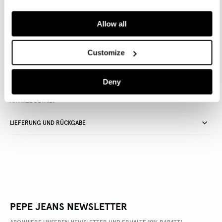
IN DEN WARENKORB
Allow all
Lieferung in 3-5
Kostenlose Abholung
Kostenlose lieferung ab 80€.
Customize
Werktagen
im Store
Kostenlose ruckgabe
Deny
ARTIKEL DETAILS
LIEFERUNG UND RÜCKGABE
PEPE JEANS NEWSLETTER