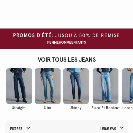
Effacer
tous
les
filtres
PROMOS D'ÉTÉ:
JUSQU'À 50% DE REMISE
TAILLE
FEMME
HOMME
ENFANTS
COULEUR
VOIR TOUS LES JEANS
LONGUEUR
HAUTEUR
DE
TAILLE
NOM DE
PRODUIT
Straight
Slim
Skinny
Flare Et Bootcut
Loose
AJUSTER
TYPE
DE
TRIER PAR
FILTRES
Affiner vos résultats par :