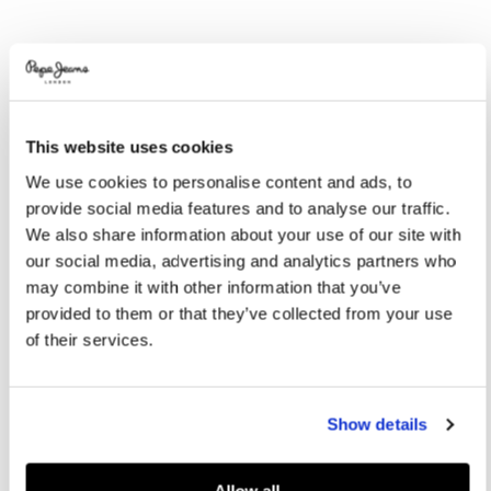
Promotions
Variations
COLORI:
Dulwich Blue
This website uses cookies
SELEZIONA LA TAGLIA:
We use cookies to personalise content and ads, to
XS
S
M
L
XL
provide social media features and to analyse our traffic.
We also share information about your use of our site with
XXL
our social media, advertising and analytics partners who
Modello/a indossa:
M
Modello/a di altezza pari a:
1.82 m
may combine it with other information that you’ve
provided to them or that they’ve collected from your use
Guida alle taglie
of their services.
AGGIUNGI AL CARRELLO
Show details
Consegna in 1-3 giorni
Ritira gratuitamente in
Spedizione gratuita i diritto
Allow all