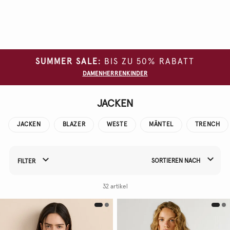
Alle
Filter
löschen
SUMMER SALE:
BIS ZU 50% RABATT
GRÖSSE
DAMEN
HERREN
KINDER
FARBE
JACKEN
MATERIAL
JACKEN
BLAZER
WESTE
MÄNTEL
TRENCH
SORTIEREN NACH
FILTER
Filtern Sie Ihre Ergebnisse nach:
32 artikel