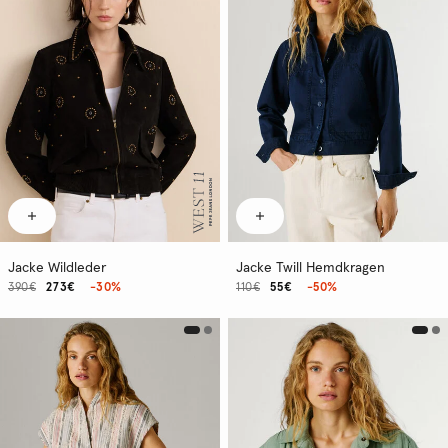
Jacke Wildleder
Jacke Twill Hemdkragen
390€
273€
-30%
110€
55€
-50%