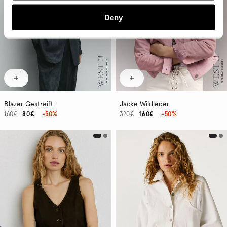
Deny
Blazer Gestreift
Jacke Wildleder
160€
80€
-50%
320€
160€
-50%