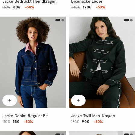
Jacke Bedruckt Hemdkragen
Bikerjacke Leder
160€
80€
-50%
340€
170€
-50%
Jacke Denim Regular Fit
Jacke Twill Mao-Kragen
110€
55€
-50%
180€
90€
-50%