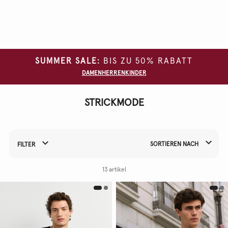
Alle
Filter
löschen
SUMMER SALE:
BIS ZU 50% RABATT
GRÖSSE
DAMEN
HERREN
KINDER
FARBE
STRICKMODE
MATERIAL
SORTIEREN NACH
FILTER
Filtern Sie Ihre Ergebnisse nach:
13 artikel