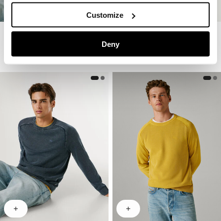
Customize
Poloshirt Strick Gestreift
Poloshirt Strick Gestreift
Deny
79€
39,50€
-50%
79€
39,50€
-50%
Mehr Farben
Mehr Farben