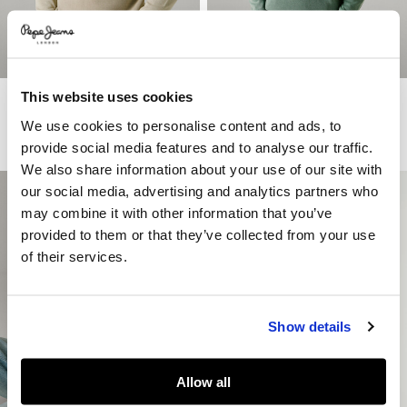
This website uses cookies
Pullover Piqué Rundausschnitt
Pullover Piqué Rundausschnitt
69€
34,50€
-50%
69€
34,50€
-50%
We use cookies to personalise content and ads, to
Mehr Farben
Mehr Farben
provide social media features and to analyse our traffic.
We also share information about your use of our site with
our social media, advertising and analytics partners who
may combine it with other information that you’ve
provided to them or that they’ve collected from your use
of their services.
Show details
Allow all