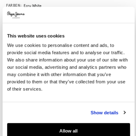
Promotions
Variations
FARBEN:
Ecru White
GRÖßE AUSWÄHLEN:
This website uses cookies
We use cookies to personalise content and ads, to
36
37
38
39
40
provide social media features and to analyse our traffic.
41
42
We also share information about your use of our site with
our social media, advertising and analytics partners who
Größe des Models:
1.75 m
may combine it with other information that you’ve
provided to them or that they’ve collected from your use
Größentabelle
of their services.
IN DEN WARENKORB
Show details
Lieferung in 3-5
Kostenlose Abholung
Kostenlose lieferung ab 80€.
Werktagen
im Store
Kostenlose ruckgabe
Allow all