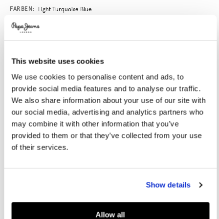
Promotions
Variations
FARBEN:
Light Turquoise Blue
GRÖßE AUSWÄHLEN:
This website uses cookies
XS
S
M
L
XL
We use cookies to personalise content and ads, to
provide social media features and to analyse our traffic.
Model trägt:
S
Größe des Models:
1.80 m
We also share information about your use of our site with
our social media, advertising and analytics partners who
Größentabelle
may combine it with other information that you’ve
provided to them or that they’ve collected from your use
E-MAIL SENDEN, WENN VERFÜGBAR
of their services.
Lieferung in 3-5
Kostenlose Abholung
Kostenlose lieferung ab 80€.
Show details
Werktagen
im Store
Kostenlose ruckgabe
Allow all