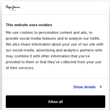
Promotions
Variations
FARBEN:
White
This website uses cookies
GRÖßE AUSWÄHLEN:
We use cookies to personalise content and ads, to
XS
S
M
L
XL
provide social media features and to analyse our traffic.
We also share information about your use of our site with
Model trägt:
S
Größe des Models:
1.80 m
our social media, advertising and analytics partners who
may combine it with other information that you’ve
Größentabelle
provided to them or that they’ve collected from your use
of their services.
IN DEN WARENKORB
Show details
Lieferung in 3-5
Kostenlose Abholung
Kostenlose lieferung ab 80€.
Werktagen
im Store
Kostenlose ruckgabe
Allow all