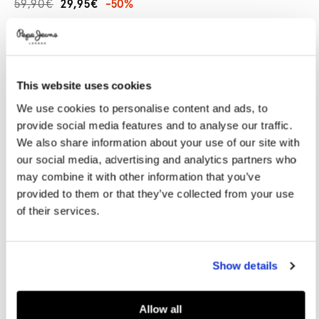
59,90€
29,95€
-50%
Promotions
Variations
FARBEN:
Off White
This website uses cookies
GRÖßE AUSWÄHLEN:
We use cookies to personalise content and ads, to
36
37
38
39
40
provide social media features and to analyse our traffic.
We also share information about your use of our site with
41
42
our social media, advertising and analytics partners who
may combine it with other information that you’ve
provided to them or that they’ve collected from your use
Größentabelle
of their services.
IN DEN WARENKORB
Show details
Lieferung in 3-5
Kostenlose Abholung
Kostenlose lieferung ab 80€.
Werktagen
im Store
Kostenlose ruckgabe
Allow all