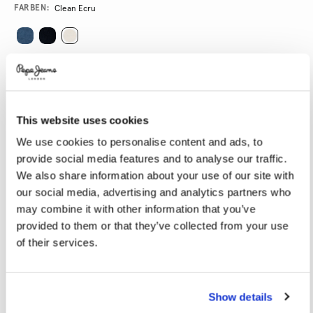
Promotions
Variations
FARBEN:
Clean Ecru
GRÖßE AUSWÄHLEN:
24
25
26
27
28
This website uses cookies
29
30
31
32
33
We use cookies to personalise content and ads, to
34
provide social media features and to analyse our traffic.
We also share information about your use of our site with
LÄNGE AUSWÄHLEN:
our social media, advertising and analytics partners who
may combine it with other information that you’ve
32
provided to them or that they’ve collected from your use
of their services.
Größentabelle
Show details
IN DEN WARENKORB