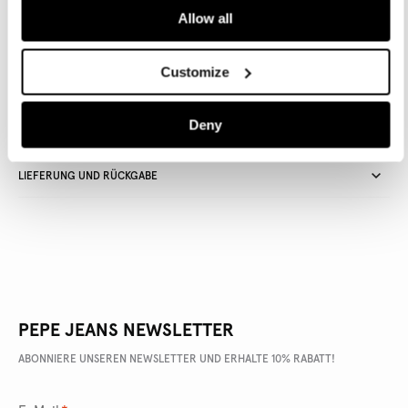
Allow all
Lieferung in 3-5
Kostenlose Abholung
Kostenlose lieferung ab 80€.
Werktagen
im Store
Kostenlose ruckgabe
Customize
Deny
ARTIKEL DETAILS
LIEFERUNG UND RÜCKGABE
PEPE JEANS NEWSLETTER
ABONNIERE UNSEREN NEWSLETTER UND ERHALTE 10% RABATT!