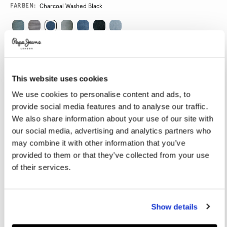
Promotions
Variations
FARBEN:
Charcoal Washed Black
GRÖßE AUSWÄHLEN:
28
29
30
31
32
This website uses cookies
33
34
36
38
40
We use cookies to personalise content and ads, to
provide social media features and to analyse our traffic.
We also share information about your use of our site with
LÄNGE AUSWÄHLEN:
our social media, advertising and analytics partners who
30
32
34
may combine it with other information that you’ve
provided to them or that they’ve collected from your use
of their services.
Größentabelle
IN DEN WARENKORB
Show details