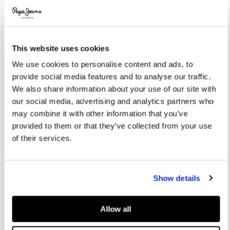
Promotions
Variations
FARBEN:
Bleach Blue Faded
This website uses cookies
GRÖßE AUSWÄHLEN:
We use cookies to personalise content and ads, to
provide social media features and to analyse our traffic.
8
10
12
14
16
We also share information about your use of our site with
our social media, advertising and analytics partners who
may combine it with other information that you’ve
Größentabelle
provided to them or that they’ve collected from your use
of their services.
IN DEN WARENKORB
Show details
Lieferung in 3-5
Kostenlose Abholung
Kostenlose lieferung ab 80€.
Werktagen
im Store
Kostenlose ruckgabe
Allow all