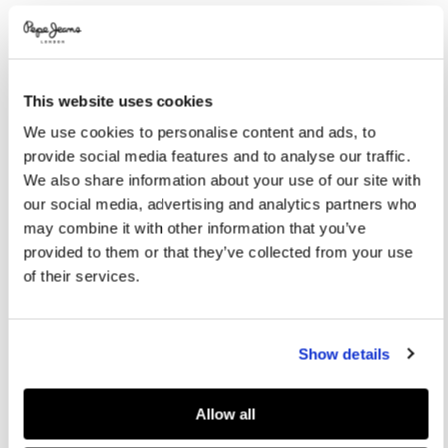
Promotions
Variations
FARBEN:
Dulwich Blue
This website uses cookies
GRÖßE AUSWÄHLEN:
We use cookies to personalise content and ads, to
XS
S
M
L
XL
provide social media features and to analyse our traffic.
We also share information about your use of our site with
Größe des Models:
1.78 m
our social media, advertising and analytics partners who
may combine it with other information that you’ve
Größentabelle
provided to them or that they’ve collected from your use
of their services.
IN DEN WARENKORB
Show details
Lieferung in 3-5
Kostenlose Abholung
Kostenlose lieferung ab 80€.
Werktagen
im Store
Kostenlose ruckgabe
Allow all