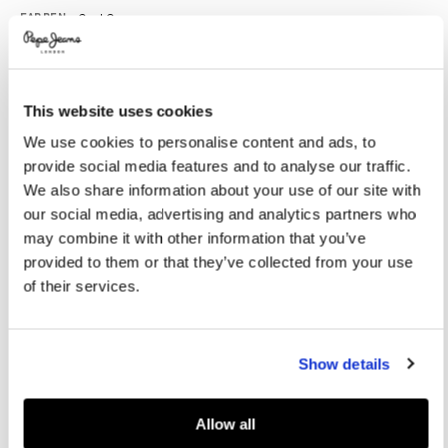
Promotions
Variations
FARBEN:
Cool Grey
This website uses cookies
GRÖßE AUSWÄHLEN:
We use cookies to personalise content and ads, to
36
37
38
39
40
provide social media features and to analyse our traffic.
41
42
We also share information about your use of our site with
our social media, advertising and analytics partners who
may combine it with other information that you’ve
Größentabelle
provided to them or that they’ve collected from your use
of their services.
IN DEN WARENKORB
Show details
Lieferung in 3-5
Kostenlose Abholung
Kostenlose lieferung ab 80€.
Werktagen
im Store
Kostenlose ruckgabe
Allow all