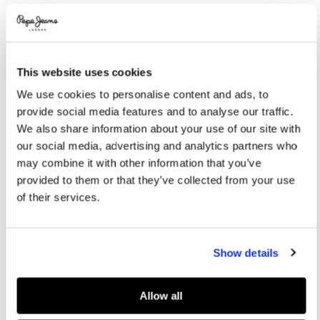
Promotions
Variations
FARBEN:
Antique White
This website uses cookies
GRÖßE AUSWÄHLEN:
We use cookies to personalise content and ads, to
XS
S
M
L
XL
provide social media features and to analyse our traffic.
We also share information about your use of our site with
Model trägt:
S
Größe des Models:
1.77 m
our social media, advertising and analytics partners who
may combine it with other information that you’ve
Größentabelle
provided to them or that they’ve collected from your use
of their services.
IN DEN WARENKORB
Show details
Lieferung in 3-5
Kostenlose Abholung
Kostenlose lieferung ab 80€.
Werktagen
im Store
Kostenlose ruckgabe
Allow all