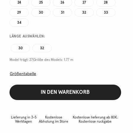
24
25
26
27
28
29
30
31
32
33
34
LÄNGE AUSWÄHLEN:
30
32
Model trägt:
27
Größe des Models:
1.77 m
Größentabelle
IN DEN WARENKORB
Lieferung in 3-5
Kostenlose
Kostenlose lieferung ab 80€.
Werktagen
Abholung im Store
Kostenlose ruckgabe