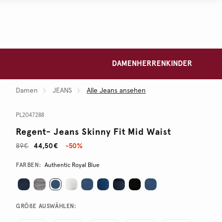
DAMEN
HERREN
KINDER
Damen
JEANS
Alle Jeans ansehen
PL2047288
Regent- Jeans Skinny Fit Mid Waist
89€
44,50€
-50%
Promotions
Variations
FARBEN:
Authentic Royal Blue
GRÖßE AUSWÄHLEN: