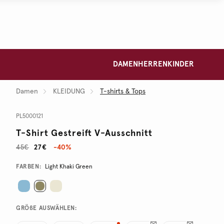
DAMEN
HERREN
KINDER
Damen
KLEIDUNG
T-shirts & Tops
PL5000121
T-Shirt Gestreift V-Ausschnitt
45€
27€
-40%
Promotions
Variations
FARBEN:
Light Khaki Green
GRÖßE AUSWÄHLEN: