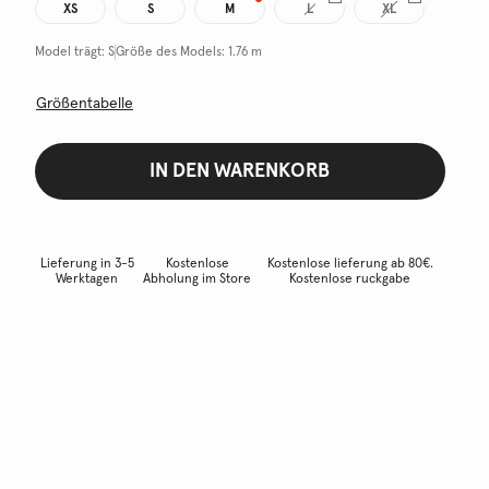
XS
S
M
L
XL
Model trägt:
S
Größe des Models:
1.76 m
Größentabelle
IN DEN WARENKORB
Lieferung in 3-5
Kostenlose
Kostenlose lieferung ab 80€.
Werktagen
Abholung im Store
Kostenlose ruckgabe