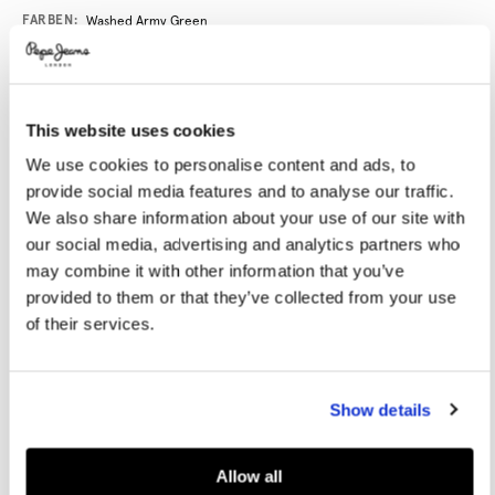
Promotions
Variations
FARBEN:
Washed Army Green
GRÖßE AUSWÄHLEN:
This website uses cookies
We use cookies to personalise content and ads, to
XS
S
M
L
XL
provide social media features and to analyse our traffic.
XXL
We also share information about your use of our site with
our social media, advertising and analytics partners who
Model trägt:
M
Größe des Models:
1.88 m
may combine it with other information that you’ve
provided to them or that they’ve collected from your use
Größentabelle
of their services.
IN DEN WARENKORB
Show details
Lieferung in 3-5
Kostenlose Abholung
Kostenlose lieferung ab 80€.
Werktagen
im Store
Kostenlose ruckgabe
Allow all