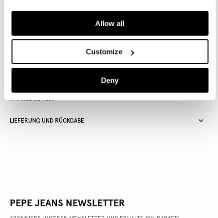
IN DEN WARENKORB
Allow all
Lieferung in 3-5
Kostenlose Abholung
Kostenlose lieferung ab 80€.
Customize
Werktagen
im Store
Kostenlose ruckgabe
Deny
ARTIKEL DETAILS
LIEFERUNG UND RÜCKGABE
PEPE JEANS NEWSLETTER