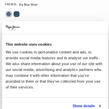
Variations
FARBEN:
Sky Blue Wiser
GRÖßE AUSWÄHLEN:
24
25
26
27
28
This website uses cookies
29
30
31
32
33
We use cookies to personalise content and ads, to
34
provide social media features and to analyse our traffic.
We also share information about your use of our site with
LÄNGE AUSWÄHLEN:
our social media, advertising and analytics partners who
may combine it with other information that you’ve
LO
RE
provided to them or that they’ve collected from your use
Model trägt:
RE
Größe des Models:
1.79 m
of their services.
Größentabelle
Show details