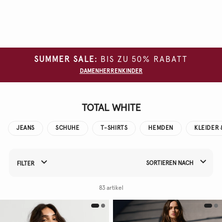
Alle
Filter
löschen
SUMMER SALE:
BIS ZU 50% RABATT
GRÖSSE
DAMEN
HERREN
KINDER
FARBE
MATERIAL
TOTAL WHITE
JEANS
SCHUHE
T-SHIRTS
HEMDEN
KLEIDER 
SORTIEREN NACH
FILTER
Filtern Sie Ihre Ergebnisse nach:
83 artikel