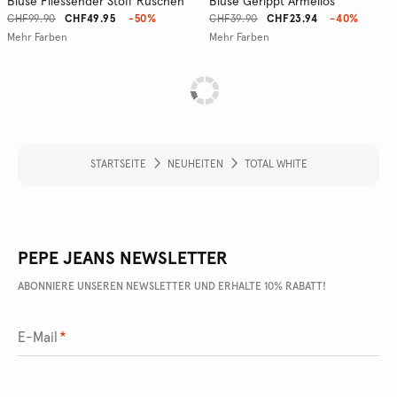
Bluse Fliessender Stoff Rüschen
Bluse Gerippt Ärmellos
CHF99.90
CHF49.95
-50%
CHF39.90
CHF23.94
-40%
Mehr Farben
Mehr Farben
STARTSEITE
NEUHEITEN
TOTAL WHITE
PEPE JEANS NEWSLETTER
ABONNIERE UNSEREN NEWSLETTER UND ERHALTE 10% RABATT!
E-Mail
*