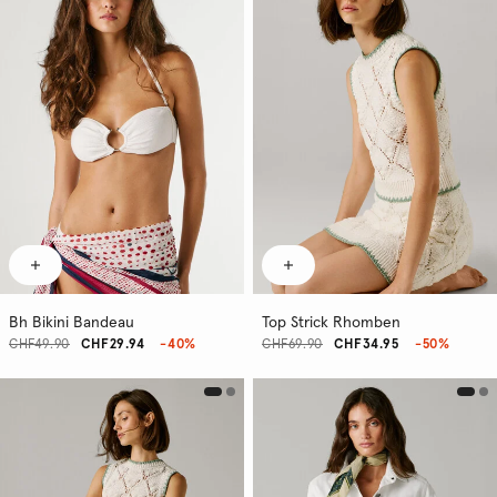
Bh Bikini Bandeau
Top Strick Rhomben
CHF49.90
CHF29.94
-40%
CHF69.90
CHF34.95
-50%