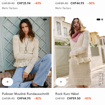
CHF39.90
CHF23.94
-40%
CHF89.90
CHF44.95
-50%
Mehr Farben
Mehr Farben
Pullover Mouliné Rundausschnitt
Rock Kurz Häkel
CHF89.90
CHF44.95
-50%
CHF119
CHF59.50
-50%