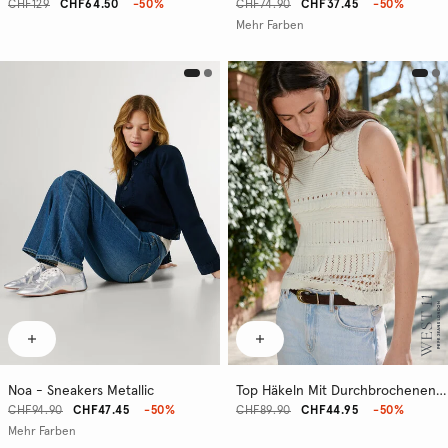
CHF129
CHF64.50
-50%
CHF74.90
CHF37.45
-50%
Mehr Farben
Noa - Sneakers Metallic
Top Häkeln Mit Durchbrochenen Details
CHF94.90
CHF47.45
-50%
CHF89.90
CHF44.95
-50%
Mehr Farben