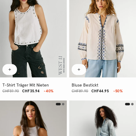
T-Shirt Träger Mit Nieten
Bluse Bestickt
CHF59.90
CHF35.94
-40%
CHF89.90
CHF44.95
-50%