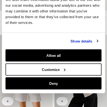
our social media, advertising and analytics partners who
may combine it with other information that you’ve
provided to them or that they’ve collected from your use
Rock Lang Denim Regular Fit
T-Shirt Rundausschnitt Mit Fransen
CHF129
CHF77.40
-40%
CHF44.90
CHF22.45
-50%
of their services.
Mehr Farben
Show details
Allow all
Customize
Deny