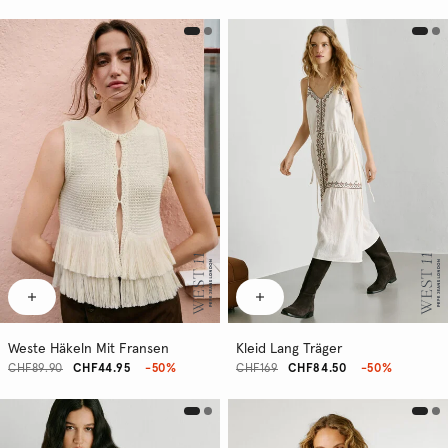
Weste Häkeln Mit Fransen
Kleid Lang Träger
CHF89.90
CHF44.95
-50%
CHF169
CHF84.50
-50%