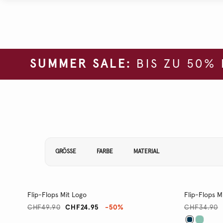
SUMMER SALE:
BIS ZU 50%
Filtern Sie Ihre Ergebnisse nach:
GRÖSSE
FARBE
MATERIAL
Flip-Flops Mit Logo
Flip-Flops M
CHF49.90
CHF24.95
-50%
CHF34.90