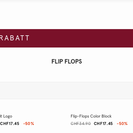
 RABATT
FLIP FLOPS
it Logo
Flip-Flops Color Block
CHF17.45
-50%
CHF34.90
CHF17.45
-50%