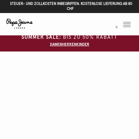
STEUER- UND ZOLLKOSTEN INBEGRIFFEN. KOSTENLOSE LIEFERUNG AB 80
CHF
Menu
0
SUMMER SALE:
BIS ZU 50% RABATT
DAMEN
HERREN
KINDER