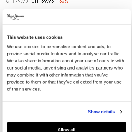
CHF79.90
CHF39.95
-50%
Promotions
Variations
FARBEN:
Dulwich Blue
This website uses cookies
GRÖßE AUSWÄHLEN:
We use cookies to personalise content and ads, to
28
29
30
31
32
provide social media features and to analyse our traffic.
33
34
36
38
40
We also share information about your use of our site with
our social media, advertising and analytics partners who
Model trägt:
32
Größe des Models:
1.88 m
may combine it with other information that you’ve
provided to them or that they’ve collected from your use
Größentabelle
of their services.
IN DEN WARENKORB
Show details
Lieferung in 3-5
Kostenlose lieferung ab CHF80. Kostenlose
Allow all
Werktagen
Rückgabe