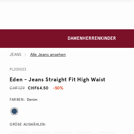
DAMEN
HERREN
KINDER
JEANS
Alle Jeans ansehen
PL2051023
Eden - Jeans Straight Fit High Waist
CHF129
CHF64.50
-50%
Promotions
Variations
FARBEN:
Denim
GRÖßE AUSWÄHLEN: