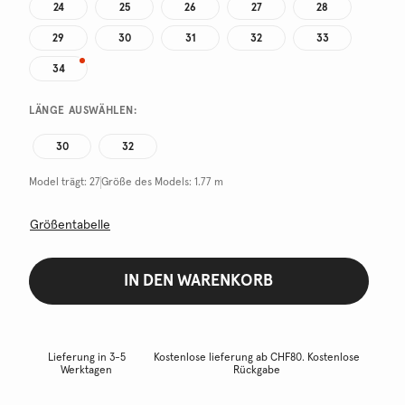
24
25
26
27
28
29
30
31
32
33
34
LÄNGE AUSWÄHLEN:
30
32
Model trägt:
27
Größe des Models:
1.77 m
Größentabelle
IN DEN WARENKORB
Lieferung in 3-5
Kostenlose lieferung ab CHF80. Kostenlose
Werktagen
Rückgabe