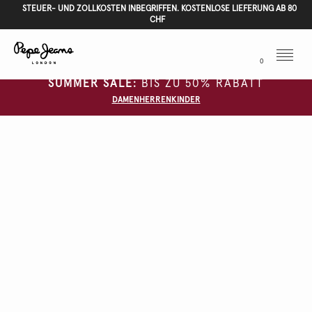
STEUER- UND ZOLLKOSTEN INBEGRIFFEN. KOSTENLOSE LIEFERUNG AB 80
CHF
Menu
0
SUMMER SALE:
BIS ZU 50% RABATT
DAMEN
HERREN
KINDER