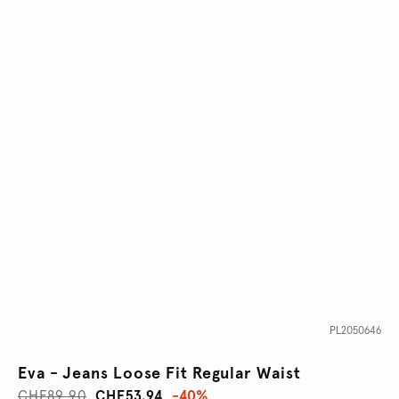
PL2050646
Eva - Jeans Loose Fit Regular Waist
CHF89.90
CHF53.94
-40%