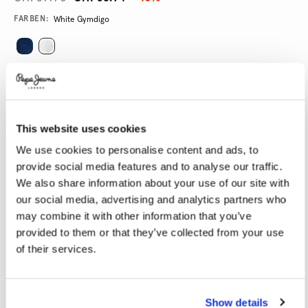
Promotions
Variations
FARBEN:
White Gymdigo
GRÖßE AUSWÄHLEN:
24
25
26
27
28
This website uses cookies
29
30
31
32
33
We use cookies to personalise content and ads, to
34
provide social media features and to analyse our traffic.
We also share information about your use of our site with
LÄNGE AUSWÄHLEN:
our social media, advertising and analytics partners who
may combine it with other information that you’ve
30
32
provided to them or that they’ve collected from your use
of their services.
Model trägt:
27
Größe des Models:
1.78 m
Größentabelle
Show details