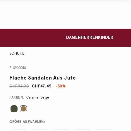
DAMEN
HERREN
KINDER
SCHUHE
PLS900010
Flache Sandalen Aus Jute
CHF94.90
CHF47.45
-50%
Promotions
Variations
FARBEN:
Caramel Beige
GRÖßE AUSWÄHLEN: