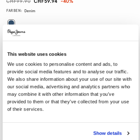
CHF99.90
CHF59.94
-40%
Promotions
Variations
FARBEN:
Denim
GRÖßE AUSWÄHLEN:
28
29
30
31
32
This website uses cookies
33
34
36
38
40
We use cookies to personalise content and ads, to
provide social media features and to analyse our traffic.
We also share information about your use of our site with
LÄNGE AUSWÄHLEN:
our social media, advertising and analytics partners who
30
32
34
may combine it with other information that you’ve
provided to them or that they’ve collected from your use
Model trägt:
32
Größe des Models:
1.86 m
of their services.
Größentabelle
Show details
IN DEN WARENKORB