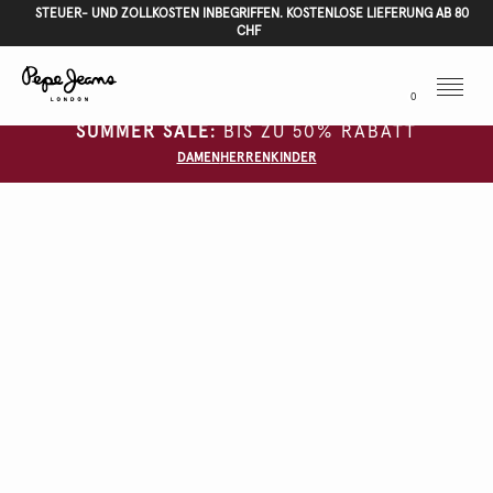
STEUER- UND ZOLLKOSTEN INBEGRIFFEN. KOSTENLOSE LIEFERUNG AB 80
CHF
Menu
0
SUMMER SALE:
BIS ZU 50% RABATT
DAMEN
HERREN
KINDER