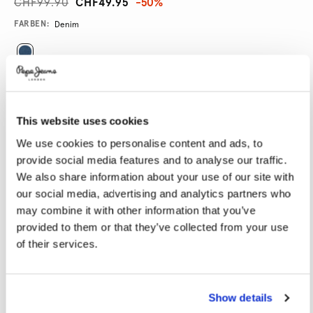
CHF99.90
CHF49.95
-50%
Promotions
Variations
FARBEN:
Denim
GRÖßE AUSWÄHLEN:
28
29
30
31
32
This website uses cookies
33
34
36
38
40
We use cookies to personalise content and ads, to
provide social media features and to analyse our traffic.
We also share information about your use of our site with
LÄNGE AUSWÄHLEN:
our social media, advertising and analytics partners who
30
32
34
may combine it with other information that you’ve
provided to them or that they’ve collected from your use
Model trägt:
32
Größe des Models:
1.86 m
of their services.
Größentabelle
Show details
IN DEN WARENKORB