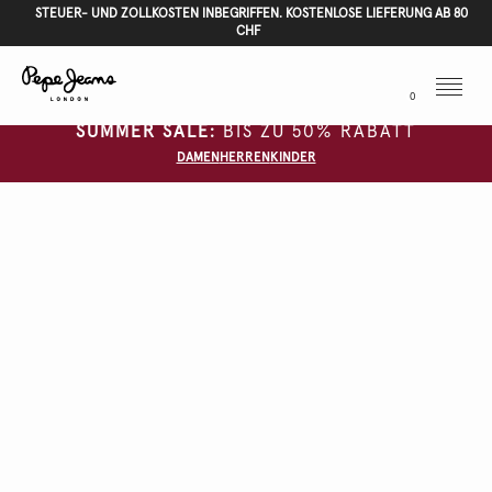
STEUER- UND ZOLLKOSTEN INBEGRIFFEN. KOSTENLOSE LIEFERUNG AB 80
CHF
Menu
0
SUMMER SALE:
BIS ZU 50% RABATT
DAMEN
HERREN
KINDER