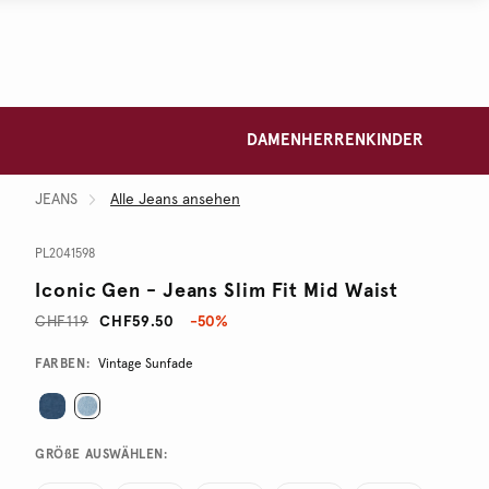
DAMEN
HERREN
KINDER
JEANS
Alle Jeans ansehen
PL2041598
Iconic Gen - Jeans Slim Fit Mid Waist
CHF119
CHF59.50
-50%
Promotions
Variations
FARBEN:
Vintage Sunfade
GRÖßE AUSWÄHLEN: