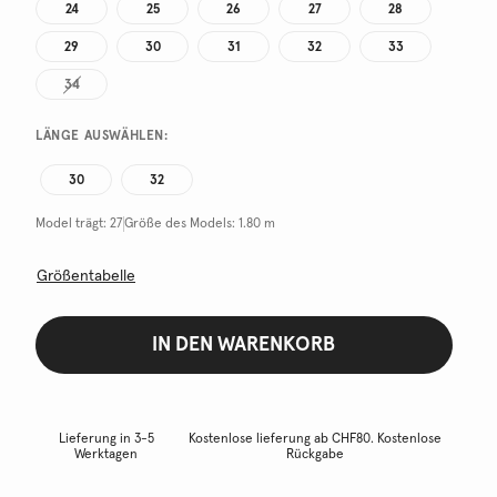
24
25
26
27
28
29
30
31
32
33
34
LÄNGE AUSWÄHLEN:
30
32
Model trägt:
27
Größe des Models:
1.80 m
Größentabelle
IN DEN WARENKORB
Lieferung in 3-5
Kostenlose lieferung ab CHF80. Kostenlose
Werktagen
Rückgabe