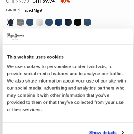
CHF99.90
CHF59.94
-40%
Promotions
Variations
FARBEN:
Faded Night
GRÖßE AUSWÄHLEN:
24
25
26
27
28
This website uses cookies
29
30
31
32
33
We use cookies to personalise content and ads, to
34
provide social media features and to analyse our traffic.
We also share information about your use of our site with
LÄNGE AUSWÄHLEN:
our social media, advertising and analytics partners who
may combine it with other information that you’ve
30
32
provided to them or that they’ve collected from your use
of their services.
Model trägt:
27
Größe des Models:
1.80 m
Größentabelle
Show details