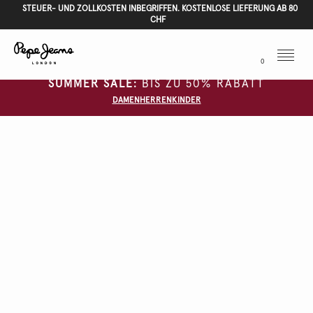
STEUER- UND ZOLLKOSTEN INBEGRIFFEN. KOSTENLOSE LIEFERUNG AB 80
CHF
Menu
0
SUMMER SALE:
BIS ZU 50% RABATT
DAMEN
HERREN
KINDER