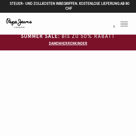
STEUER- UND ZOLLKOSTEN INBEGRIFFEN. KOSTENLOSE LIEFERUNG AB 80
CHF
Menu
0
SUMMER SALE:
BIS ZU 50% RABATT
DAMEN
HERREN
KINDER