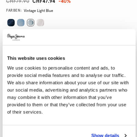
CHF79.90
CHF47.94
-40%
Promotions
Variations
FARBEN:
Vintage Light Blue
GRÖßE AUSWÄHLEN:
24
25
26
27
28
This website uses cookies
29
30
31
32
33
We use cookies to personalise content and ads, to
34
provide social media features and to analyse our traffic.
We also share information about your use of our site with
LÄNGE AUSWÄHLEN:
our social media, advertising and analytics partners who
may combine it with other information that you’ve
30
32
provided to them or that they’ve collected from your use
of their services.
Model trägt:
27
Größe des Models:
1.77 m
Größentabelle
Show details