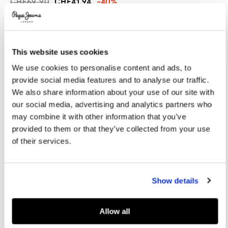
CHF69.90
CHF41.94
-40%
Promotions
Variations
FARBEN:
Denim
This website uses cookies
GRÖßE AUSWÄHLEN:
We use cookies to personalise content and ads, to
provide social media features and to analyse our traffic.
8
10
12
14
16
We also share information about your use of our site with
our social media, advertising and analytics partners who
may combine it with other information that you’ve
Größentabelle
provided to them or that they’ve collected from your use
of their services.
IN DEN WARENKORB
Show details
Lieferung in 3-5
Kostenlose lieferung ab CHF80. Kostenlose
Werktagen
Rückgabe
Allow all