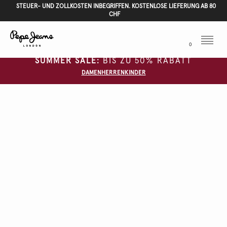
STEUER- UND ZOLLKOSTEN INBEGRIFFEN. KOSTENLOSE LIEFERUNG AB 80
CHF
Menu
0
SUMMER SALE:
BIS ZU 50% RABATT
DAMEN
HERREN
KINDER