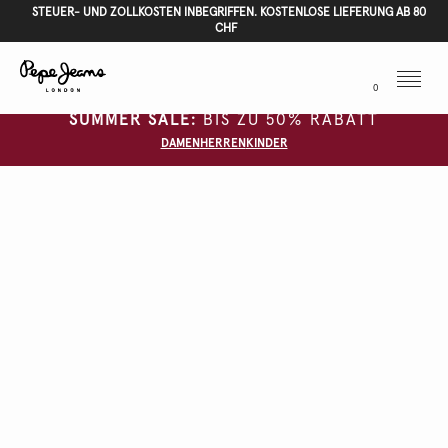
STEUER- UND ZOLLKOSTEN INBEGRIFFEN. KOSTENLOSE LIEFERUNG AB 80
CHF
Menu
0
SUMMER SALE:
BIS ZU 50% RABATT
DAMEN
HERREN
KINDER