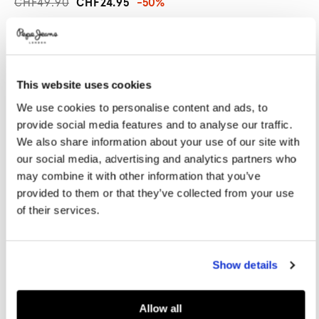
CHF49.90
CHF24.95
-50%
Promotions
Variations
FARBEN:
Navy
This website uses cookies
GRÖßE AUSWÄHLEN:
We use cookies to personalise content and ads, to
32
33
34
35
36
provide social media features and to analyse our traffic.
We also share information about your use of our site with
37
38
39
40
our social media, advertising and analytics partners who
may combine it with other information that you’ve
provided to them or that they’ve collected from your use
Größentabelle
of their services.
IN DEN WARENKORB
Show details
Lieferung in 3-5
Kostenlose lieferung ab CHF80. Kostenlose
Werktagen
Rückgabe
Allow all