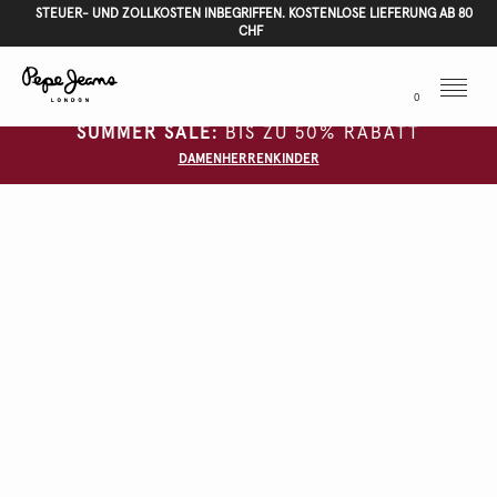
STEUER- UND ZOLLKOSTEN INBEGRIFFEN. KOSTENLOSE LIEFERUNG AB 80
CHF
Menu
0
SUMMER SALE:
BIS ZU 50% RABATT
DAMEN
HERREN
KINDER