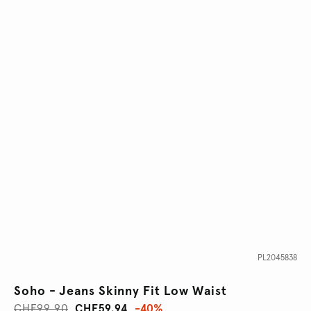
PL2045838
Soho - Jeans Skinny Fit Low Waist
CHF99.90
CHF59.94
-40%