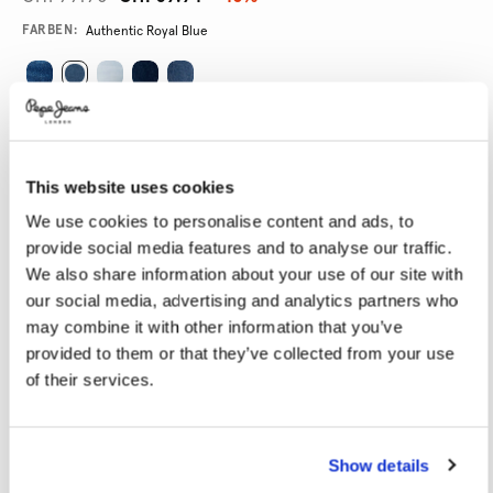
Promotions
Variations
FARBEN:
Authentic Royal Blue
GRÖßE AUSWÄHLEN:
25
26
27
28
29
This website uses cookies
30
31
32
33
34
We use cookies to personalise content and ads, to
provide social media features and to analyse our traffic.
We also share information about your use of our site with
LÄNGE AUSWÄHLEN:
our social media, advertising and analytics partners who
30
32
may combine it with other information that you’ve
provided to them or that they’ve collected from your use
Model trägt:
27
Größe des Models:
1.78 m
of their services.
Größentabelle
Show details
IN DEN WARENKORB