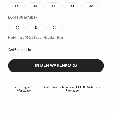
33
34
36
38
40
LÄNGE AUSWÄHLEN:
30
32
34
Model trägt:
32
Größe des Models:
1.86 m
Größentabelle
IN DEN WARENKORB
Lieferung in 3-5
Kostenlose lieferung ab CHF80. Kostenlose
Werktagen
Rückgabe