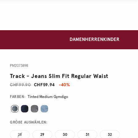
DAMEN
HERREN
KINDER
PM2073898
Track - Jeans Slim Fit Regular Waist
CHF99.90
CHF59.94
-40%
Promotions
Variations
FARBEN:
Tinted Medium Gymdigo
GRÖßE AUSWÄHLEN:
28
29
30
31
32