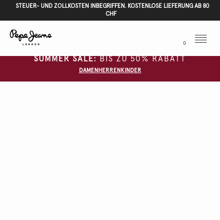
STEUER- UND ZOLLKOSTEN INBEGRIFFEN. KOSTENLOSE LIEFERUNG AB 80
CHF
Menu
0
SUMMER SALE:
BIS ZU 50% RABATT
DAMEN
HERREN
KINDER