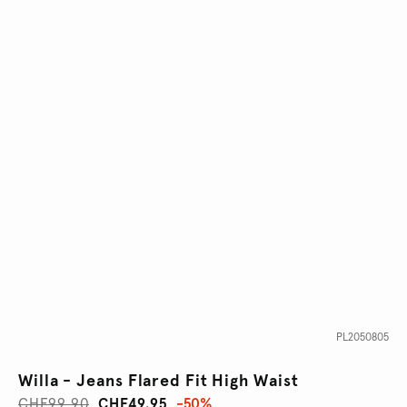
PL2050805
Willa - Jeans Flared Fit High Waist
CHF99.90
CHF49.95
-50%