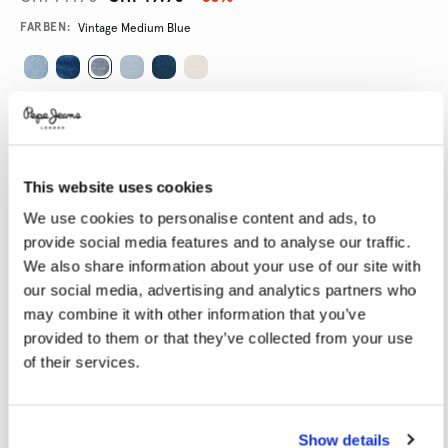
Promotions
Variations
FARBEN:
Vintage Medium Blue
GRÖßE AUSWÄHLEN:
24
25
26
27
28
This website uses cookies
29
30
31
32
33
We use cookies to personalise content and ads, to
34
provide social media features and to analyse our traffic.
We also share information about your use of our site with
LÄNGE AUSWÄHLEN:
our social media, advertising and analytics partners who
may combine it with other information that you’ve
32
provided to them or that they’ve collected from your use
of their services.
Model trägt:
27
Größe des Models:
1.77 m
Größentabelle
Show details