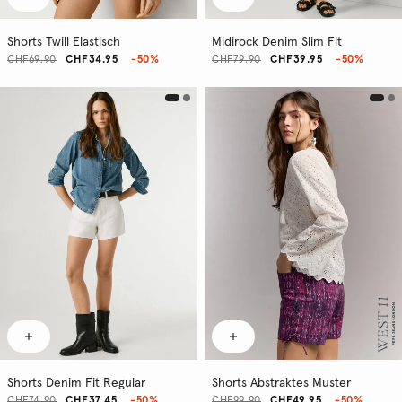
Shorts Twill Elastisch
Midirock Denim Slim Fit
CHF69.90
CHF34.95
-50%
CHF79.90
CHF39.95
-50%
Shorts Denim Fit Regular
Shorts Abstraktes Muster
CHF74.90
CHF37.45
-50%
CHF99.90
CHF49.95
-50%