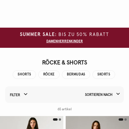
Alle
Filter
löschen
SUMMER SALE:
BIS ZU 50% RABATT
GRÖSSE
DAMEN
HERREN
KINDER
FARBE
MATERIAL
RÖCKE & SHORTS
SHORTS
RÖCKE
BERMUDAS
SKORTS
SORTIEREN NACH
FILTER
Filtern Sie Ihre Ergebnisse nach:
65 artikel