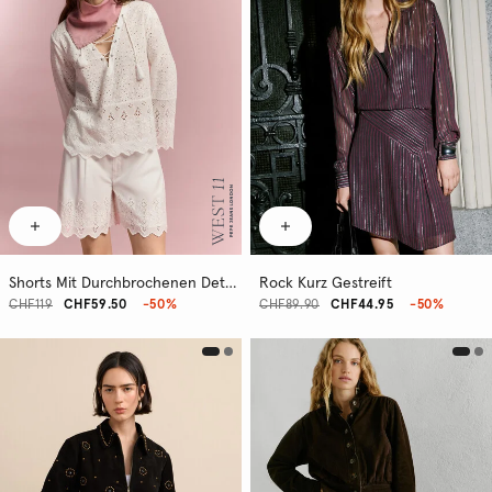
Shorts Mit Durchbrochenen Details
Rock Kurz Gestreift
CHF119
CHF59.50
-50%
CHF89.90
CHF44.95
-50%