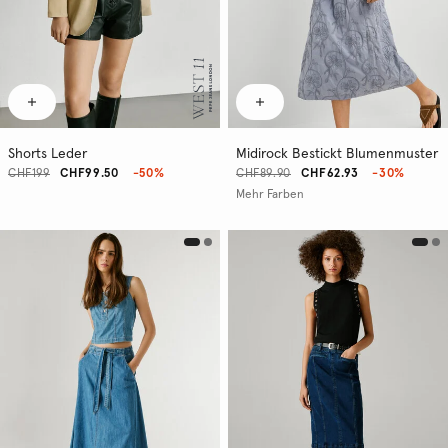
Shorts Leder
Midirock Bestickt Blumenmuster
CHF199
CHF99.50
-50%
CHF89.90
CHF62.93
-30%
Mehr Farben