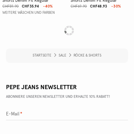
Shorts Denim Fit Regular
Shorts Denim Fit Regular
CHF59.90
CHF35.94
-40%
CHF69.90
CHF48.93
-30%
WEITERE WÄSCHEN UND FARBEN
STARTSEITE
SALE
RÖCKE & SHORTS
PEPE JEANS NEWSLETTER
ABONNIERE UNSEREN NEWSLETTER UND ERHALTE 10% RABATT!
E-Mail
*