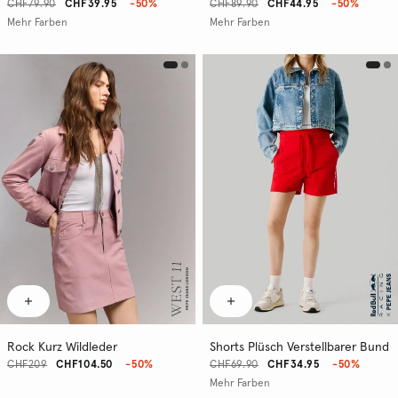
CHF79.90
CHF39.95
-50%
CHF89.90
CHF44.95
-50%
Mehr Farben
Mehr Farben
Rock Kurz Wildleder
Shorts Plüsch Verstellbarer Bund
CHF209
CHF104.50
-50%
CHF69.90
CHF34.95
-50%
Mehr Farben