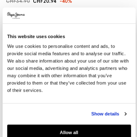
CHF34.90
CHF20.94
-40%
Promotions
Variations
FARBEN:
Mars Red
This website uses cookies
GRÖßE AUSWÄHLEN:
We use cookies to personalise content and ads, to
XXS
XS
S
M
L
provide social media features and to analyse our traffic.
We also share information about your use of our site with
XL
our social media, advertising and analytics partners who
may combine it with other information that you’ve
provided to them or that they’ve collected from your use
Größentabelle
of their services.
IN DEN WARENKORB
Show details
Lieferung in 3-5
Kostenlose lieferung ab CHF80. Kostenlose
Werktagen
Rückgabe
Allow all