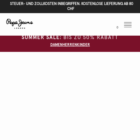
STEUER- UND ZOLLKOSTEN INBEGRIFFEN. KOSTENLOSE LIEFERUNG AB 80
CHF
Menu
0
SUMMER SALE:
BIS ZU 50% RABATT
DAMEN
HERREN
KINDER