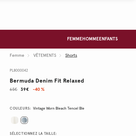
FEMME
HOMME
ENFANTS
Femme
VÊTEMENTS
Shorts
PL8000042
Bermuda Denim Fit Relaxed
65€
39€
-40 %
Promotions
Variations
COULEURS:
Vintage Worn Bleach Tencel Ble
SÉLECTIONNEZ LA TAILLE: