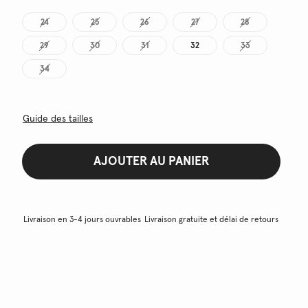
24
25
26
27
28
29
30
31
32
33
34
Guide des tailles
AJOUTER AU PANIER
Livraison en 3-4 jours ouvrables
Livraison gratuite et délai de retours