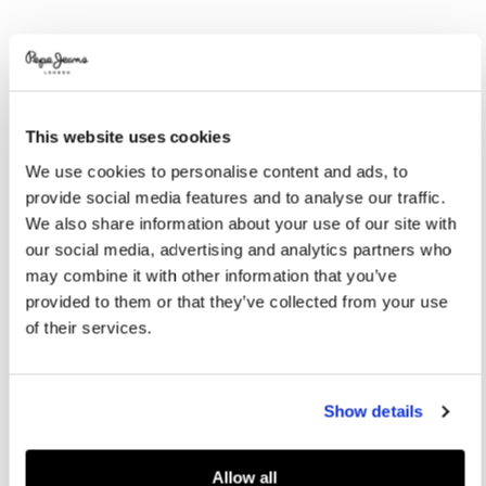
Promotions
Variations
COULEURS:
Ivory White
This website uses cookies
SÉLECTIONNEZ LA TAILLE:
We use cookies to personalise content and ads, to
provide social media features and to analyse our traffic.
32
33
34
35
36
We also share information about your use of our site with
37
38
39
40
our social media, advertising and analytics partners who
may combine it with other information that you’ve
provided to them or that they’ve collected from your use
Guide des tailles
of their services.
AJOUTER AU PANIER
Show details
Livraison en 3-4 jours ouvrables
Livraison gratuite et délai de retours
Allow all