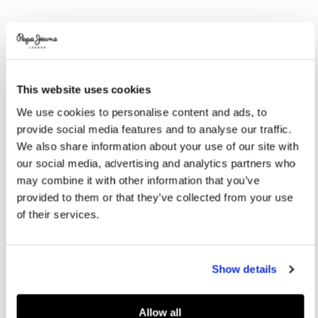
Promotions
Variations
COULEURS:
Off White
This website uses cookies
SÉLECTIONNEZ LA TAILLE:
We use cookies to personalise content and ads, to
provide social media features and to analyse our traffic.
25
26
27
28
29
We also share information about your use of our site with
30
31
our social media, advertising and analytics partners who
may combine it with other information that you’ve
provided to them or that they’ve collected from your use
Guide des tailles
of their services.
AJOUTER AU PANIER
Show details
Livraison en 3-4 jours ouvrables
Livraison gratuite et délai de retours
Allow all