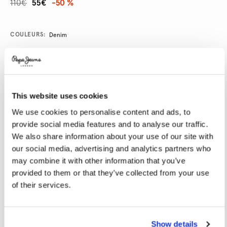
110€
55€
-50 %
Promotions
Variations
COULEURS:
Denim
SÉLECTIONNEZ LA TAILLE:
This website uses cookies
28
29
30
31
32
We use cookies to personalise content and ads, to
33
34
36
38
provide social media features and to analyse our traffic.
We also share information about your use of our site with
SÉLECTIONNEZ LA LONGUEUR:
our social media, advertising and analytics partners who
may combine it with other information that you’ve
30
32
34
provided to them or that they’ve collected from your use
of their services.
Le mannequin porte:
32
Taille du mannequin:
1.89 m
Guide des tailles
Show details