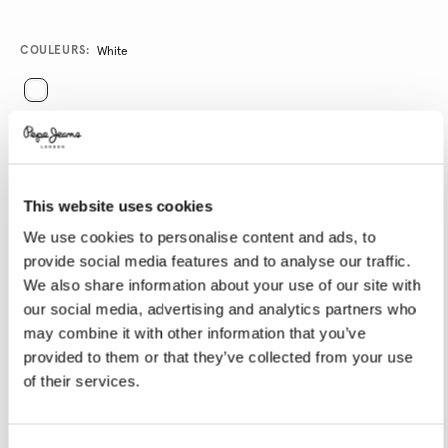
Promotions
Variations
COULEURS:
White
SÉLECTIONNEZ LA TAILLE:
XS
S
M
L
XL
This website uses cookies
We use cookies to personalise content and ads, to
Guide des tailles
provide social media features and to analyse our traffic.
We also share information about your use of our site with
our social media, advertising and analytics partners who
AJOUTER AU PANIER
may combine it with other information that you’ve
provided to them or that they’ve collected from your use
of their services.