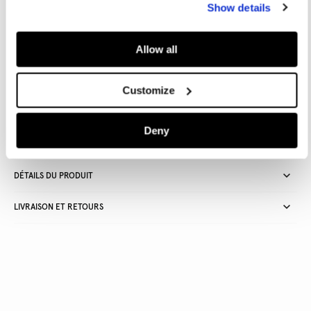
Show details
Inspirée de ses racines londoniennes et réinventée pour la femme
moderne, la collection W11 combine une énergie rebelle et
audacieuse avec une touche d'élégance sophistiquée.
Allow all
Customize
Livraison en 3-4 jours ouvrables
Livraison gratuite et délai de retours
Deny
DÉTAILS DU PRODUIT
LIVRAISON ET RETOURS